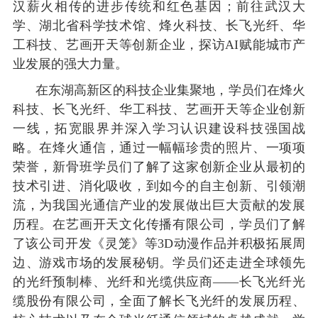
汉薪火相传的进步传统和红色基因；前往武汉大
学、湖北省科学技术馆、
烽火科技、长飞光纤、华
工科技、艺画开天等创新企业，探访
AI赋能城市产
业发展的强大力量。
在东湖高新区的科技企业集聚地，学员们在烽火
科技、长飞光纤、华工科技、艺画开天等企业创新
一线，拓宽眼界并深入学习
认识建设科技强国战
略。在烽火通信，通过一幅幅珍贵的照片、一项项
荣誉，新骨班学员们了解了这家创新企业从最初的
技术引进、消化吸收，到如今的自主创新、引领潮
流，为我国光通信产业的发展做出巨大贡献的发展
历程。在艺画开天文化传播有限公司，学员们了解
了该公司
开发《灵笼》等
3D动漫作品并积极拓展周
边、游戏市场的发展秘钥。学员们还走进
全球领先
的光纤预制棒、光纤和光缆供应商
——长飞光纤光
缆股份有限公司，全面了解长飞光纤的发展历程、