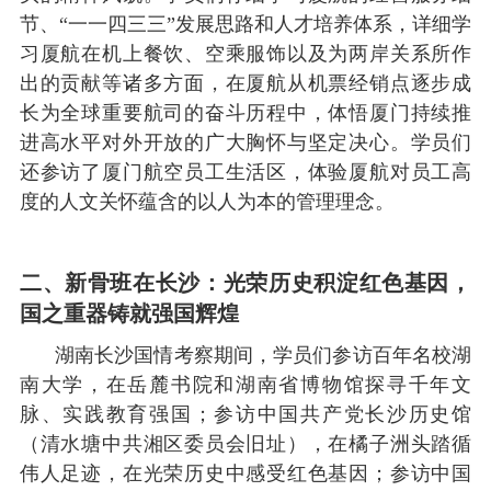
节、
“一一四三三”发展思路和人才培养体系，详细学
习厦航在机上餐饮、空乘服饰以及为两岸关系所作
出的贡献等诸多方面，在厦航从机票经销点逐步成
长为全球重要航司的奋斗历程中，体悟厦门持续推
进高水平对外开放的广大胸怀与坚定决心。学员们
还参访了厦门航空员工生活区，体验厦航对员工高
度的人文关怀蕴含的以人为本的管理理念。
二、新骨班在长沙：光荣历史积淀红色基因，
国之重器铸就强国辉煌
湖南长沙国情考察期间，学员们参访百年名校湖
南大学，在岳麓书院和湖南省博物馆探寻千年文
脉、实践教育强国；参访中国共产党长沙历史馆
（清水塘中共湘区委员会旧址），在橘子洲头踏循
伟人足迹，在光荣历史中感受红色基因；参访中国