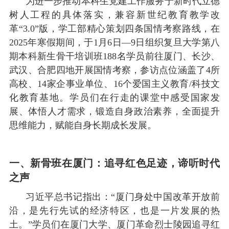
为进一步推动本科生党建工作服务于新时代立德
树人工程的具体落实，兼容新世纪教育教学改
革
“3.0”版，学工部精心策划四条国情考察路线，在
2025年寒假期间，于1月6日—9日组织复旦大学第八
期本科新生骨干培训班188名学员前往厦门、长沙、
武汉、合肥四地开展国情考察，参访点位涵盖了4所
高校、14家企事业
单位、16个爱国主义教育/科技文
化教育基地。学员们在行走的课堂中感受国家发
展、体悟人才需求，锻造自身政治素养，全面提升
思维能力，赋能自身长期成长发展。
一、新骨班在厦门：追寻红色足迹，谛听时代
之声
习近平总书记指出：
“厦门身处中国改革开放前
沿，是先行先试的经济特区，也是一片发展的热
土。”学员们在厦门大学、厦门革命烈士陵园追寻红