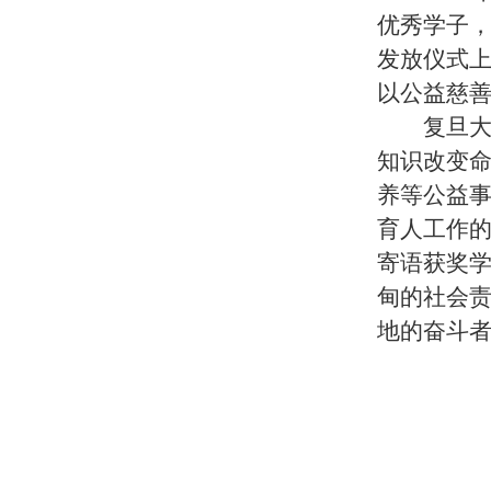
优秀学子，
发放仪式
以公益慈
复旦
知识改变
养等公益
育人工作
寄语获奖
甸的社会
地的奋斗