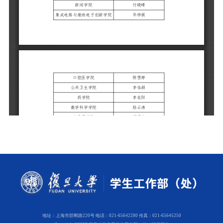
地址：上海市邯郸路220号 电话：021-65642280 传真：021-65645250